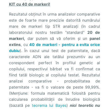
KIT cu 40 de markeri!
Rezultatul obținut în urma analizelor comparative
este de foarte mare precizie datorită numărului
mare de markeri tip STR analizați (în cadrul
laboratorului nostru testăm "standard"
20 de
markeri,
dar putem să vă oferim și un
panel
extins
, cu
40 de markeri - pentru a evita orice
dubiu
). În cazul unui test de paternitate, dacă
caracterele ADN ale tatălui prezumtiv au un
corespondent perfect în profilul genetic al
copilului, respectivul bărbat va fi confirmat ca
fiind tatăl biologic al copilului testat. Rezultatul
analizei comparative - probabilitatea de
paternitate - va fi o valoare de peste 99,99%.
(Mențiune: formula matematică folosită pentru
calcularea probabilității de înrudire biologică
(bazată pe
teorema lui Bayes
)
nici teoretic nu