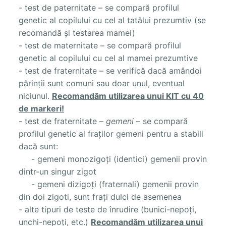
- test de paternitate – se compară profilul
genetic al copilului cu cel al tatălui prezumtiv (se
recomandă și testarea mamei)
- test de maternitate – se compară profilul
genetic al copilului cu cel al mamei prezumtive
- test de fraternitate – se verifică dacă amândoi
părinții sunt comuni sau doar unul, eventual
niciunul.
Recomandăm utilizarea unui KIT cu 40
de markeri!
- test de fraternitate –
gemeni
– se compară
profilul genetic al fraților gemeni pentru a stabili
dacă sunt:
‎ ‎ ‎ ‎‎ ‎ - gemeni monozigoți (identici) gemenii provin
dintr-un singur zigot
‎ ‎ ‎ ‎ ‎ ‎- gemeni dizigoți (fraternali) gemenii provin
din doi zigoti, sunt frați dulci de asemenea
- alte tipuri de teste de înrudire (bunici-nepoți,
unchi-nepoți, etc.)
Recomandăm utilizarea unui