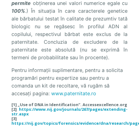
permite
obținerea unei valori numerice egale cu
100%
.) În situația în care caracterele genetice
ale bărbatului testat în calitate de prezumtiv tată
biologic nu se regăsesc în profilul ADN al
copilului, respectivul bărbat este exclus de la
paternitate. Concluzia de excludere de la
paternitate este absolută (nu se exprimă în
termeni de probabilitate sau în procente).
Pentru informații suplimentare, pentru a solicita
programări pentru expertize sau pentru a
comanda un kit de recoltare, vă rugăm să
accesați pagina:
www.paternitate.ro
[1] „Use of DNA in Identification”. Accessexcellence.org
[2]
https://www.nij.gov/journals/267/pages/extending-
str.aspx
[3]
https://nij.gov/topics/forensics/evidence/dna/research/pa