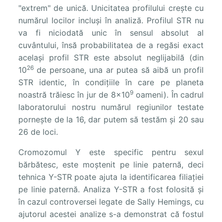
"extrem" de unică. Unicitatea profilului crește cu
numărul locilor incluși în analiză. Profilul STR nu
va fi niciodată unic în sensul absolut al
cuvântului, însă probabilitatea de a regăsi exact
același profil STR este absolut neglijabilă (din
26
10
de persoane, una ar putea să aibă un profil
STR identic, în condițiile în care pe planeta
9
noastră trăiesc în jur de 8x10
oameni). În cadrul
laboratorului nostru numărul regiunilor testate
pornește de la 16, dar putem să testăm și 20 sau
26 de loci.
Cromozomul Y este specific pentru sexul
bărbătesc, este moștenit pe linie paternă, deci
tehnica Y-STR poate ajuta la identificarea filiației
pe linie paternă. Analiza Y-STR a fost folosită și
în cazul controversei legate de Sally Hemings, cu
ajutorul acestei analize s-a demonstrat că fostul