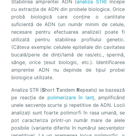
Stabilirea amprentei ADN (
analiza STR
) începe
cu extracția de ADN din probele biologice. Orice
probă biologică care conține o cantitate
suficientă de ADN (un număr minim de celule,
necesare pentru efectuarea analizei) poate fi
utilizată pentru stabilirea profilului genetic.
(Câteva exemple: celulele epiteliale din cavitatea
bucală/perie de dinți/lamă de ras/etc., spermă,
sânge, orice țesut biologic, etc.). Identificarea
amprentei ADN nu depinde de tipul probei
biologice utilizate.
Analiza STR (
S
hort
T
andem
R
epeats) se bazează
pe reacția de
polimerizare în lanț
, amplificând
unele secvențe scurte și repetitive de ADN. Locii
analizați sunt foarte polimorfi în rasa umană, se
pot caracteriza printr-un număr mare de alele
posibile (variante diferite în numărul secvențelor
repetitive). La un asemenea locus polimorfic, o