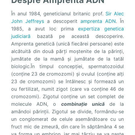
Despre Amprenta ADN
În anul 1984, geneticianul britanic prof.
Sir Alec
John Jeffreys
a descoperit
amprenta ADN
. În
1985, a avut loc prima
expertiza genetica
judiciară
bazată pe această descoperire.
Amprenta genetică (unică fiecărei persoane) este
alcătuită din două părți moștenite de la părinți,
jumătate de la mamă și jumătate de la tatăl
biologic.În timpul concepției, spermatozoidul
(conține 23 de cromozomi) și ovulul (conține alți
23 de cromozomi) se întâlnesc și formează un
ou fertilizat, numit zigot (care va conține 46 de
cromozomi). Zigotul conține un set complet de
molecule ADN, o
combinație unică
de la
amândoi părinții. Zigotul se divide, formându-se
un conglomerat de celule asemănătoare cu un
fruct mic de zmeură, din care în săptămâna 4 se
va forma un embrion, iar mai târziu se va naște