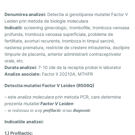
Denumirea analizei:
Detectia si genotiparea mutatiei Factor V
Leiden prin metoda de biologie moleculara
Indicatii:
screening ginecologic, trombofilie, tromboza venoasa
profunda, tromboza venoasa superficiala, probleme de
fertilitate, avorturi recurente, tromboza in timpul sarcinii,
nasterea prematura, restrictie de crestere intrauterina, dezlipire
timpurie de placenta, anterior administrarii contraceptivelor
orale, etc.
Durata analizei:
7-10 zile de la receptia probei in laborator
Analize asociate:
Factor II 20210A, MTHFR
Detectia mutatiei Factor V Leiden (R506Q)
– este
analiza moleculara
prin metoda PCR, care
determina
prezenta mutatiei
Factor V Leiden
– se realizeaza in scop
profilactic
si/sau
diagnostic
Indicatiile analizei:
1.) Profilactic: