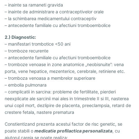
– inainte sa ramaneti gravida
– inainte de administrare a contraceptivelor orale
– la schimbarea medicamentului contraceptiv
– antecedente familiale cu afectiuni tromboembolice
2.) Diagnostic:
– manifestari trombotice <50 ani
– tromboze recurente
– antecedente familiale cu afectiuni tromboembolice
– tromboze venoase in zone anatomice „neobisnuite”: vena
porta, vene hepatice, mezenterice, cerebrale, retiniene etc.
– tromboza venoasa a membrelor superioare
– embolia pulmonara
– complicatii in sarcina: probleme de fertilitate, pierderi
neexplicate ale sarcinii mai ales in trimestrele II si III, nasterea
unui copil mort, dezlipire de placenta, preeclampsia, retard de
crestere fetala, nastere prematura
Constientizand prezenta acestui factor de risc genetic, se
poate stabili o
medicatie profilactica personalizata
, cu
ajutorul careia se poate realiza: